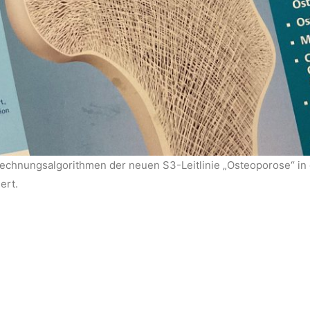
echnungsalgorithmen der neuen S3-Leitlinie „Osteoporose“ in
ert.