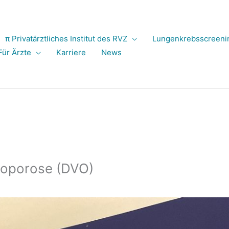
π Privatärztliches Institut des RVZ
Lungenkrebsscreeni
Für Ärzte
Karriere
News
eoporose (DVO)