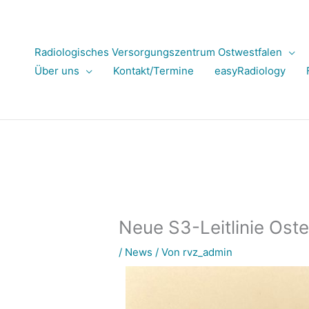
Zum
Inhalt
springen
Radiologisches Versorgungszentrum Ostwestfalen
Über uns
Kontakt/Termine
easyRadiology
Neue S3-Leitlinie Ost
/
News
/ Von
rvz_admin